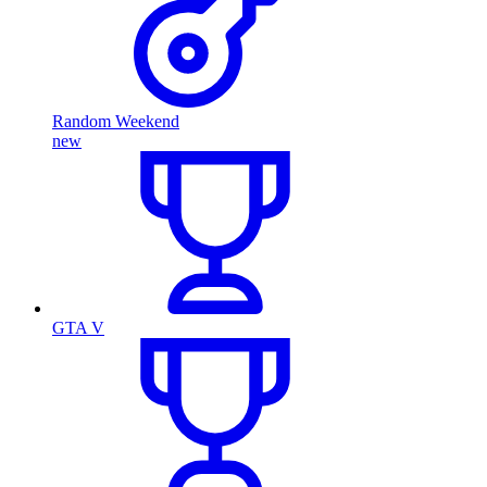
Random Weekend
new
GTA V