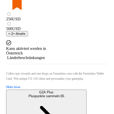
250
USD
500
USD
+
-2
+
-6
mehr.
Kann aktiviert werden in
Österreich
Länderbeschränkungen
Collect epic rewards and rare drops on Farmskins.com with the Farmskins Wallet
Card. Win unique CS: GO skins and personalize your gameplay.
Mehr lesen
G2A Plus
Pluspunkte sammeln:
65