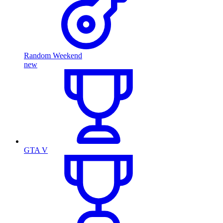
Random Weekend
new
GTA V