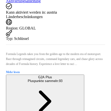
Aktivierungsanleitung
Kann aktiviert werden in:
austria
Länderbeschränkungen
Region
:
GLOBAL
Typ
:
Schlüssel
Formula Legends takes you from the golden age to the modern era of motorsport.
Race through reimagined circuits, command legendary cars, and chase glory across
decades of Formula history. Experience a love letter to raci ...
Mehr lesen
G2A Plus
Pluspunkte sammeln:
93