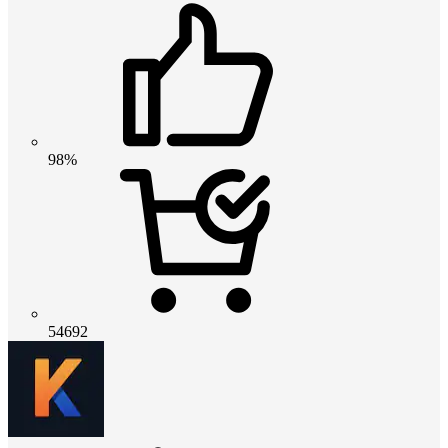
98%
54692