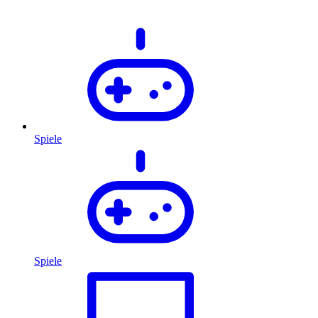
Spiele
Spiele