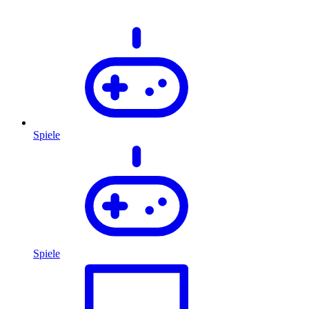
Spiele
Spiele