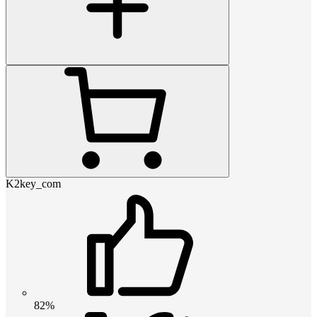
K2key_com
82%