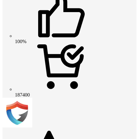
100%
187400