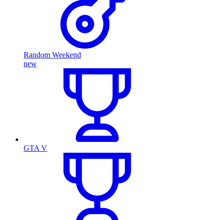
Random Weekend
new
GTA V