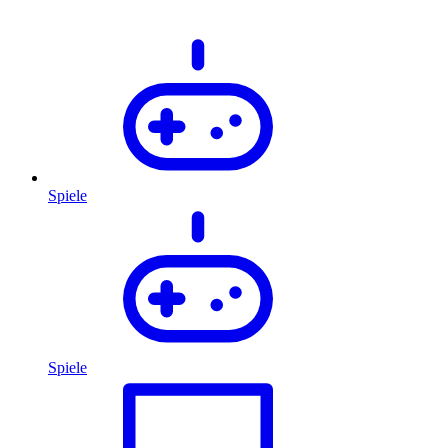
Spiele
Spiele