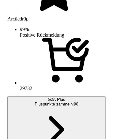
Arcticdr0p
99
%
Positive Rückmeldung
29732
G2A Plus
Pluspunkte sammeln:
90