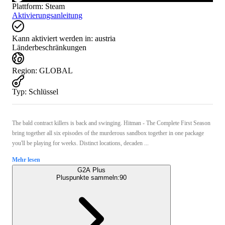
Plattform
:
Steam
Aktivierungsanleitung
Kann aktiviert werden in:
austria
Länderbeschränkungen
Region
:
GLOBAL
Typ
:
Schlüssel
The bald contract killers is back and swinging. Hitman - The Complete First Season
bring together all six episodes of the murderous sandbox together in one package
you'll be playing for weeks. Distinct locations, decaden ...
Mehr lesen
G2A Plus
Pluspunkte sammeln:
90