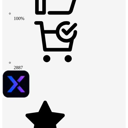
100%
2887