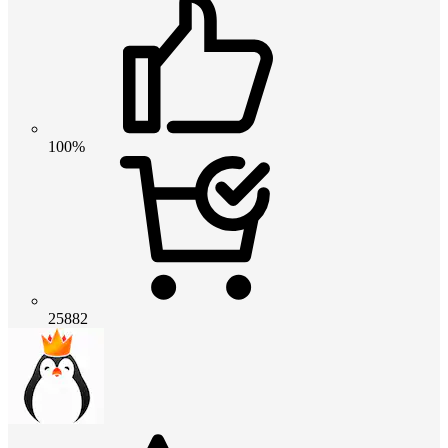
100%
25882