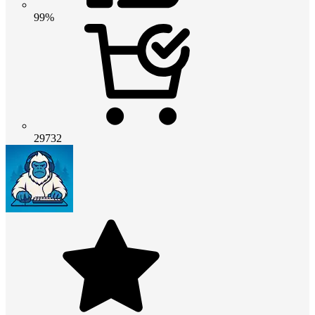
99%
29732