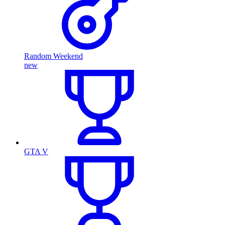
Random Weekend
new
GTA V