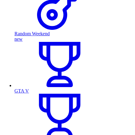
Random Weekend
new
GTA V