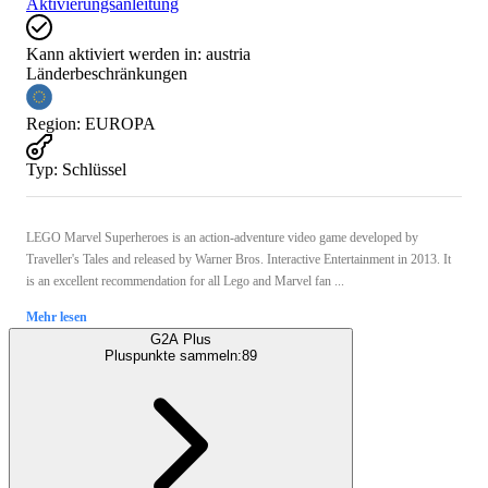
Aktivierungsanleitung
Kann aktiviert werden in:
austria
Länderbeschränkungen
Region
:
EUROPA
Typ
:
Schlüssel
LEGO Marvel Superheroes is an action-adventure video game developed by
Traveller's Tales and released by Warner Bros. Interactive Entertainment in 2013. It
is an excellent recommendation for all Lego and Marvel fan ...
Mehr lesen
G2A Plus
Pluspunkte sammeln:
89