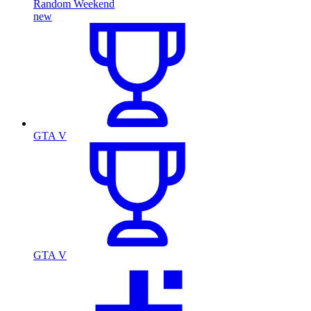
Random Weekend
new
GTA V
GTA V