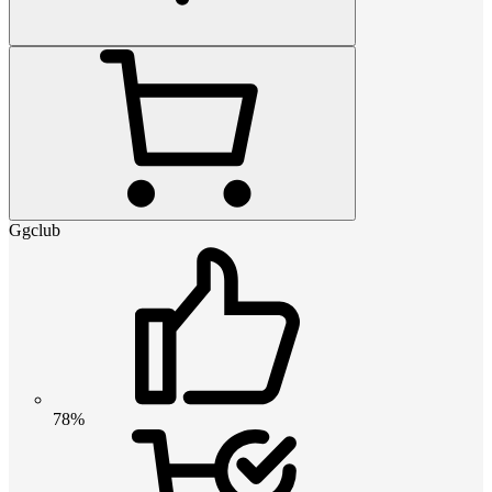
Ggclub
78%