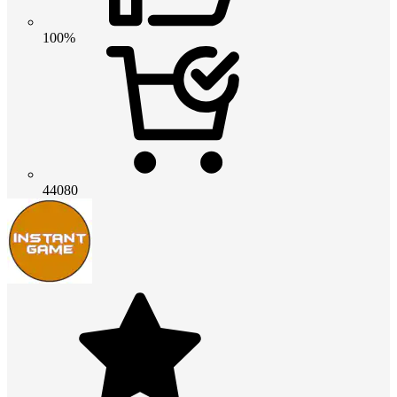
100%
44080