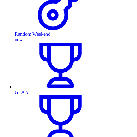
Random Weekend
new
GTA V