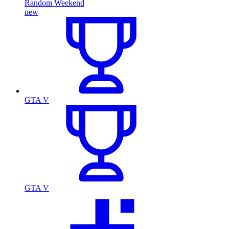
Random Weekend
new
GTA V
GTA V