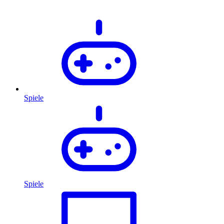
Spiele
Spiele