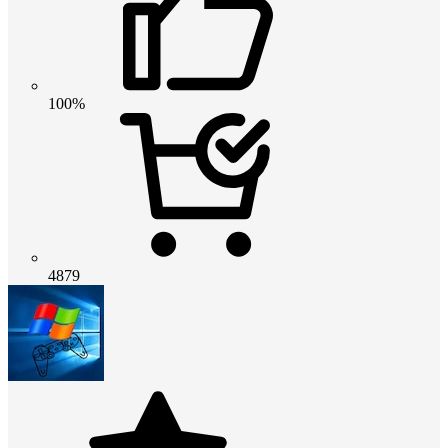
100%
4879