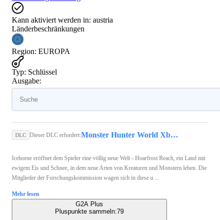
Kann aktiviert werden in:
austria
Länderbeschränkungen
Region
:
EUROPA
Typ
:
Schlüssel
Ausgabe:
Monster Hunter World Xbox Live Key Xbox One EUROPE
Dieser DLC erfordert:
DLC
Iceborne eröffnet dem Spieler eine völlig neue Welt - Hoarfrost Reach, ein Land mit
ewigem Eis und Schnee, in dem neue Arten von Kreaturen und Monstern leben. Die
Mitglieder der Forschungskommission wagen sich in diese u ...
Mehr lesen
G2A Plus
Pluspunkte sammeln:
79