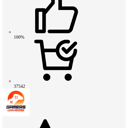
100%
37542