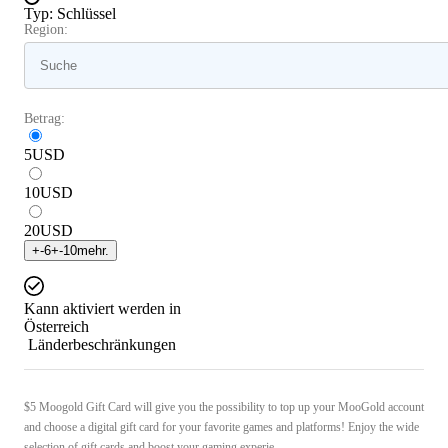
Typ
:
Schlüssel
Region:
Betrag:
5
USD
10
USD
20
USD
+
-6
+
-10
mehr.
Kann aktiviert werden in
Österreich
Länderbeschränkungen
$5 Moogold Gift Card will give you the possibility to top up your MooGold account
and choose a digital gift card for your favorite games and platforms! Enjoy the wide
selection of gift cards and boost your gaming experie ...