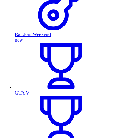
Random Weekend
new
GTA V