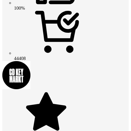
100%
44408