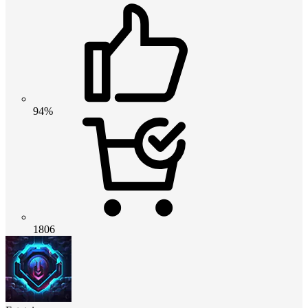
94%
1806