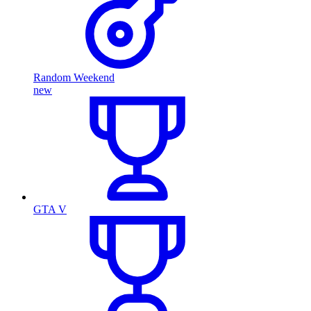
Random Weekend
new
GTA V