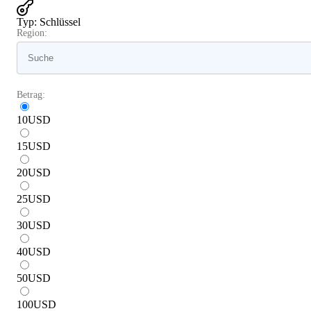
Typ
:
Schlüssel
Region:
Betrag:
10
USD
15
USD
20
USD
25
USD
30
USD
40
USD
50
USD
100
USD