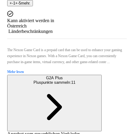
+
-1
+
-5
mehr.
Kann aktiviert werden in
Österreich
Länderbeschränkungen
The Nexon Game Card is a prepaid card that can be used to enhance your gaming
experience in Nexon games. With a Nexon Game Card, you can conveniently
purchase in-game items, virtual currency, and other game-related conte ...
Mehr lesen
G2A Plus
Pluspunkte sammeln:
11
Angebot vom gewerblichen Verkäufer