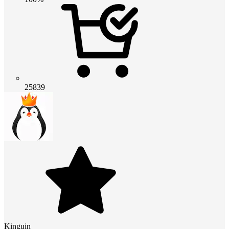
25839
Kinguin