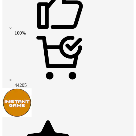
100%
44205