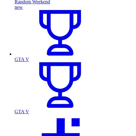
Random Weekend
new
GTA V
GTA V