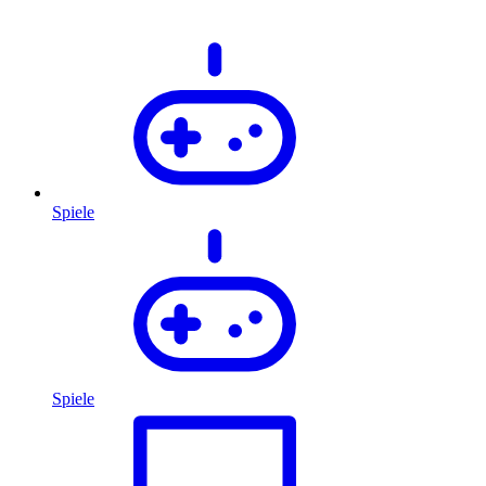
Spiele
Spiele