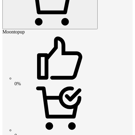
Moontopup
0%