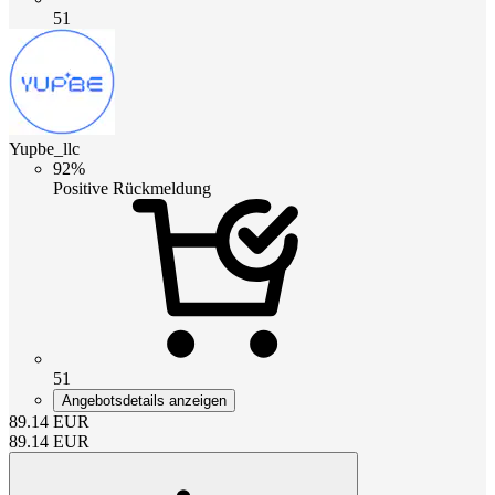
51
Yupbe_llc
92%
Positive Rückmeldung
51
Angebotsdetails anzeigen
89.14
EUR
89.14
EUR