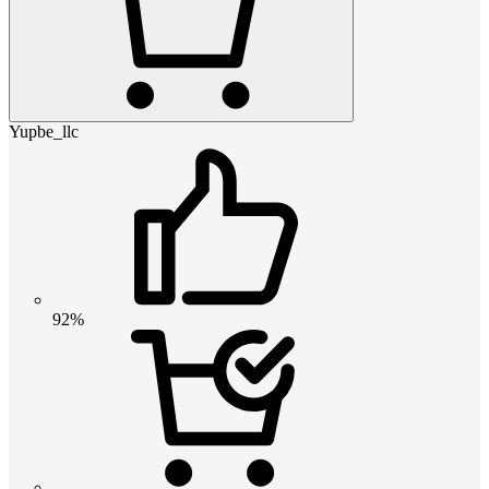
Yupbe_llc
92%