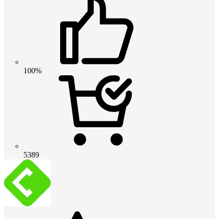
100%
5389