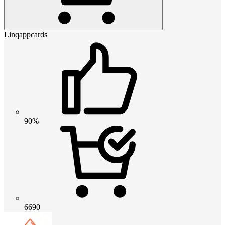
Linqappcards
90%
6690