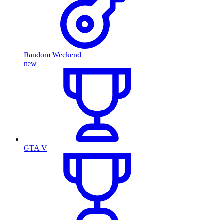
Random Weekend
new
GTA V