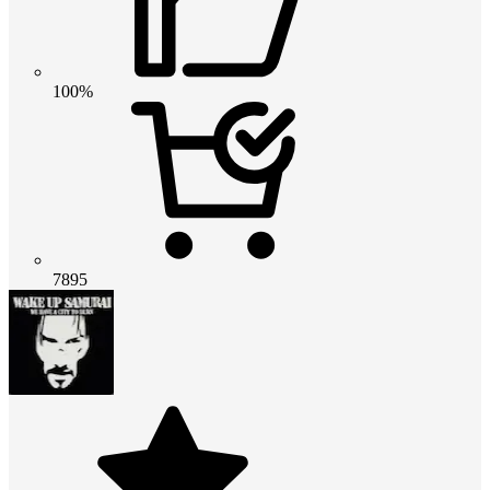
100%
7895