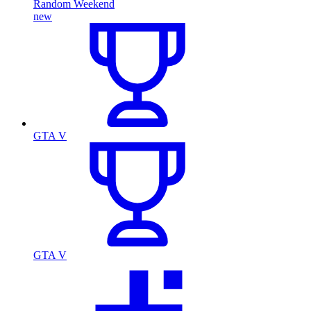
Random Weekend
new
GTA V
GTA V