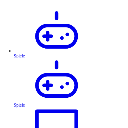
Spiele
Spiele