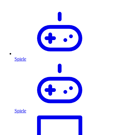
Spiele
Spiele