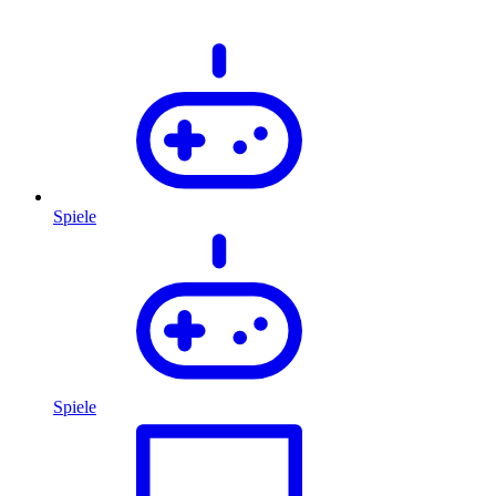
Spiele
Spiele