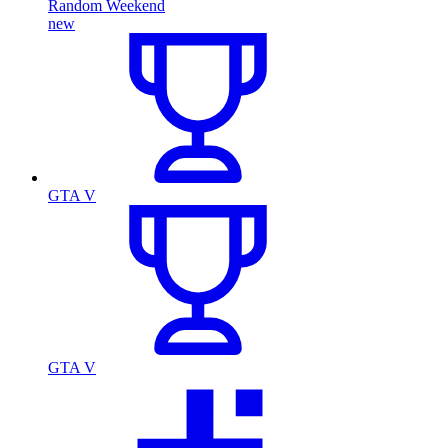
Random Weekend
new
GTA V
GTA V