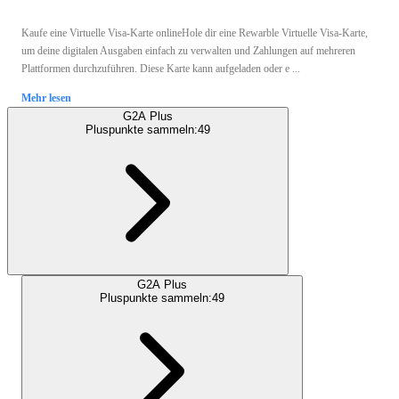
Kaufe eine Virtuelle Visa-Karte onlineHole dir eine Rewarble Virtuelle Visa-Karte,
um deine digitalen Ausgaben einfach zu verwalten und Zahlungen auf mehreren
Plattformen durchzuführen. Diese Karte kann aufgeladen oder e ...
Mehr lesen
G2A Plus
Pluspunkte sammeln:
49
G2A Plus
Pluspunkte sammeln:
49