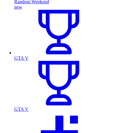
Random Weekend
new
GTA V
GTA V