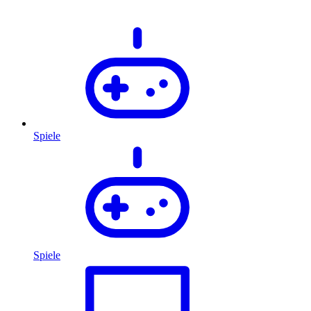
Spiele
Spiele