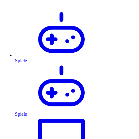
Spiele
Spiele