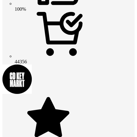
100%
44356