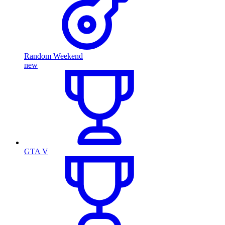
Random Weekend
new
GTA V