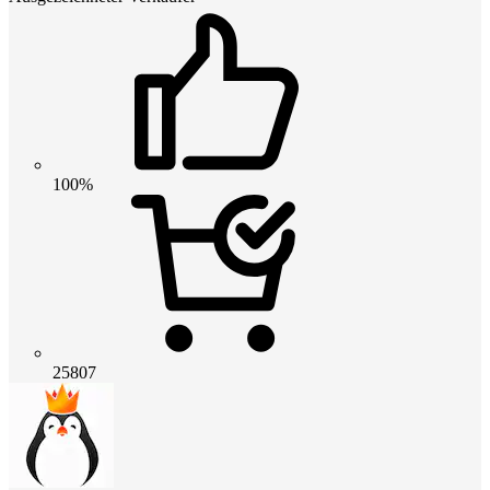
100%
25807