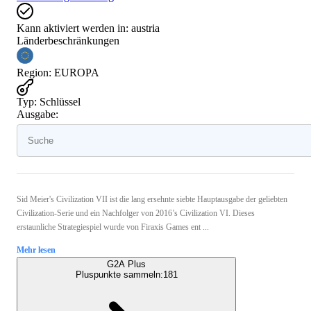
Kann aktiviert werden in:
austria
Länderbeschränkungen
Region
:
EUROPA
Typ
:
Schlüssel
Ausgabe:
Sid Meier's Civilization VII ist die lang ersehnte siebte Hauptausgabe der geliebten
Civilization-Serie und ein Nachfolger von 2016’s Civilization VI. Dieses
erstaunliche Strategiespiel wurde von Firaxis Games ent ...
Mehr lesen
G2A Plus
Pluspunkte sammeln:
181