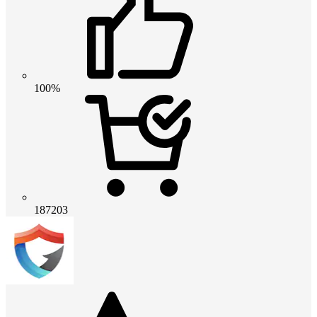
100%
187203