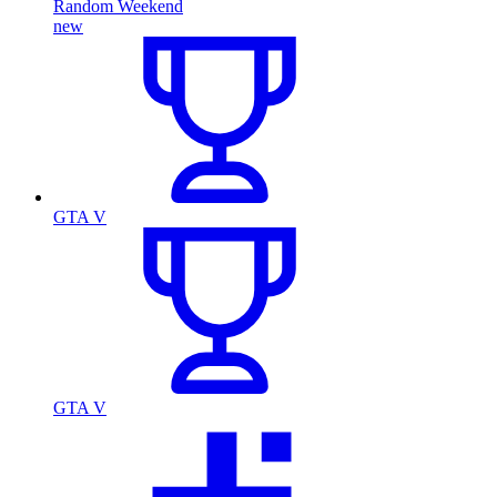
Random Weekend
new
GTA V
GTA V