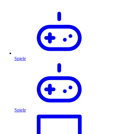
Spiele
Spiele