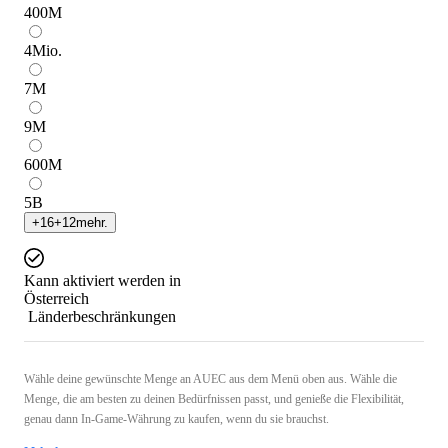
400
M
4
Mio.
7
M
9
M
600
M
5
B
+
16
+
12
mehr.
Kann aktiviert werden in
Österreich
Länderbeschränkungen
Wähle deine gewünschte Menge an AUEC aus dem Menü oben aus. Wähle die
Menge, die am besten zu deinen Bedürfnissen passt, und genieße die Flexibilität,
genau dann In-Game-Währung zu kaufen, wenn du sie brauchst.