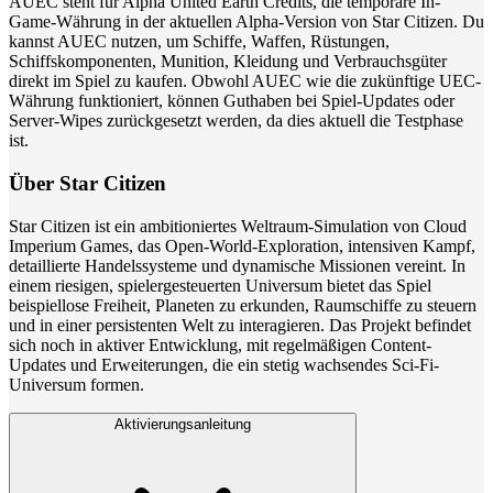
AUEC steht für Alpha United Earth Credits, die temporäre In-
Game-Währung in der aktuellen Alpha-Version von Star Citizen. Du
kannst AUEC nutzen, um Schiffe, Waffen, Rüstungen,
Schiffskomponenten, Munition, Kleidung und Verbrauchsgüter
direkt im Spiel zu kaufen. Obwohl AUEC wie die zukünftige UEC-
Währung funktioniert, können Guthaben bei Spiel-Updates oder
Server-Wipes zurückgesetzt werden, da dies aktuell die Testphase
ist.
Über Star Citizen
Star Citizen ist ein ambitioniertes Weltraum-Simulation von Cloud
Imperium Games, das Open-World-Exploration, intensiven Kampf,
detaillierte Handelssysteme und dynamische Missionen vereint. In
einem riesigen, spielergesteuerten Universum bietet das Spiel
beispiellose Freiheit, Planeten zu erkunden, Raumschiffe zu steuern
und in einer persistenten Welt zu interagieren. Das Projekt befindet
sich noch in aktiver Entwicklung, mit regelmäßigen Content-
Updates und Erweiterungen, die ein stetig wachsendes Sci-Fi-
Universum formen.
Aktivierungsanleitung