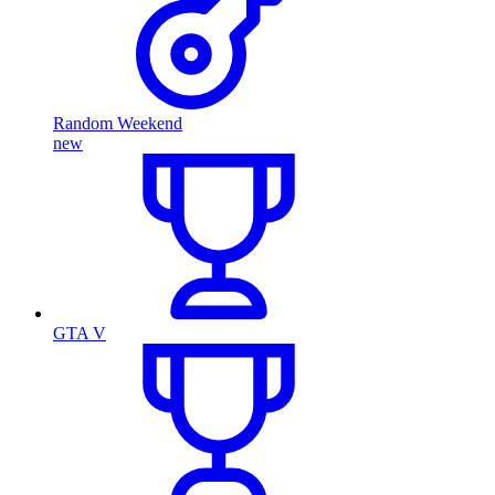
Random Weekend
new
GTA V