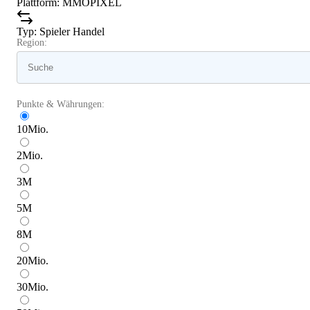
Plattform
:
MMOPIXEL
Typ
:
Spieler Handel
Region:
Punkte & Währungen:
10
Mio.
2
Mio.
3
M
5
M
8
M
20
Mio.
30
Mio.