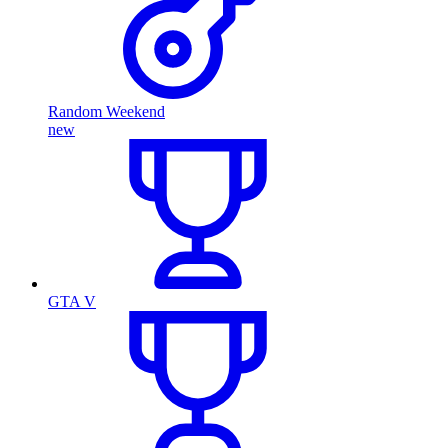
Random Weekend
new
GTA V