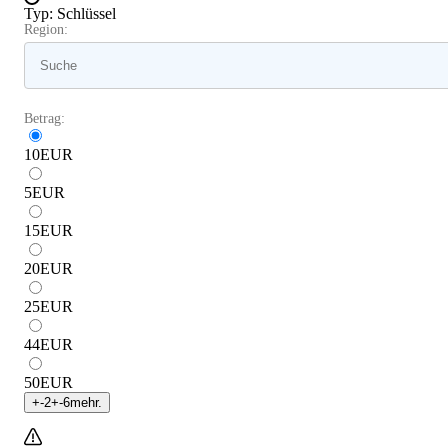
Typ
:
Schlüssel
Region:
Betrag:
10
EUR
5
EUR
15
EUR
20
EUR
25
EUR
44
EUR
50
EUR
+
-2
+
-6
mehr.