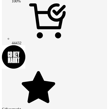
100%
44432