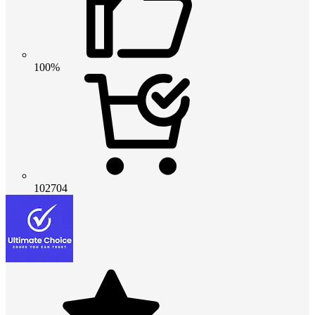
100%
102704