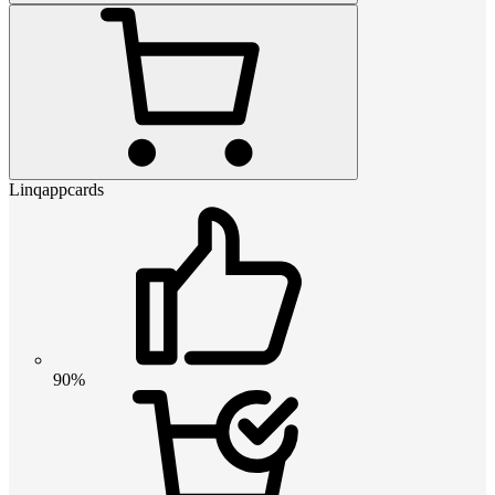
Linqappcards
90%