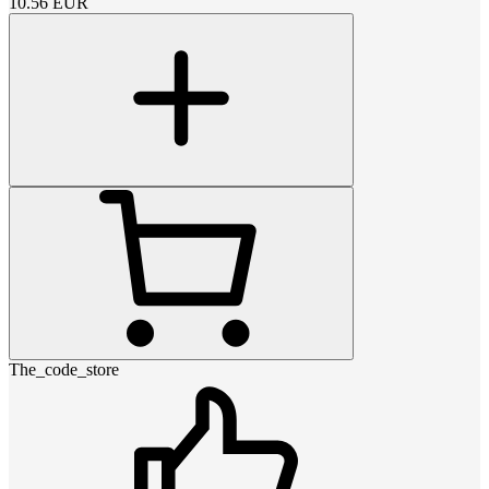
10.56
EUR
The_code_store