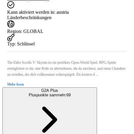
Kann aktiviert werden in:
austria
Länderbeschränkungen
Region
:
GLOBAL
Typ
:
Schlüssel
The Elder Scrolls V: Skyrim ist ein perfektes Open-World-Spiel. RPG-Spiele
ermöglichen es dir, eine Rolle zu übernehmen, die du möchtest, und einen Charakter
zu erstellen, der dich vollkommen widerspiegelt. Du kreierst d ...
Mehr lesen
G2A Plus
Pluspunkte sammeln:
69