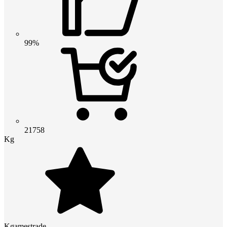
99%
21758
Kg
Kgamestrade