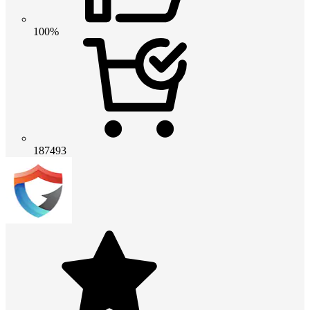
100%
187493