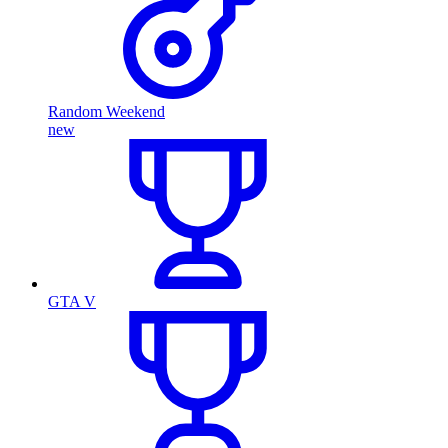
Random Weekend
new
GTA V