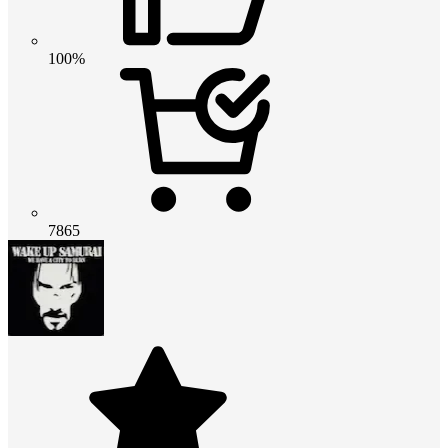
100%
7865