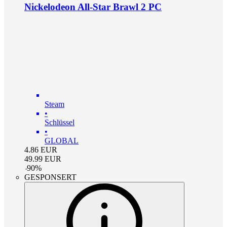
Nickelodeon All-Star Brawl 2 PC
Steam
•
Schlüssel
•
GLOBAL
4.86
EUR
49.99
EUR
-
90
%
GESPONSERT