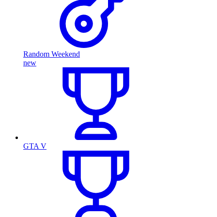
Random Weekend
new
GTA V