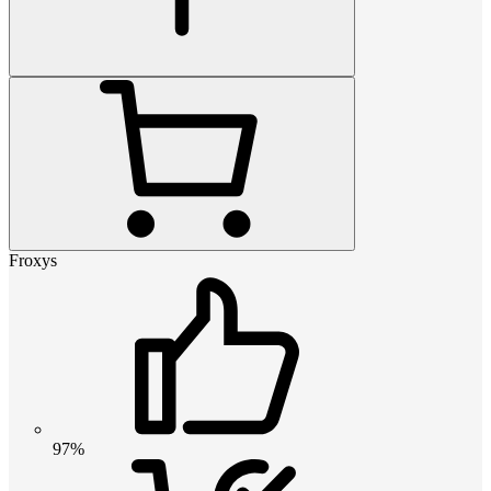
Froxys
97%