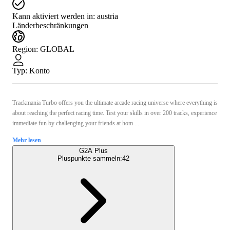
Kann aktiviert werden in:
austria
Länderbeschränkungen
Region
:
GLOBAL
Typ
:
Konto
Trackmania Turbo offers you the ultimate arcade racing universe where everything is
about reaching the perfect racing time. Test your skills in over 200 tracks, experience
immediate fun by challenging your friends at hom ...
Mehr lesen
G2A Plus
Pluspunkte sammeln:
42