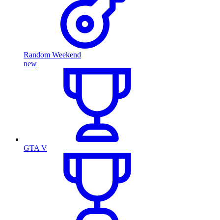
Random Weekend
new
GTA V