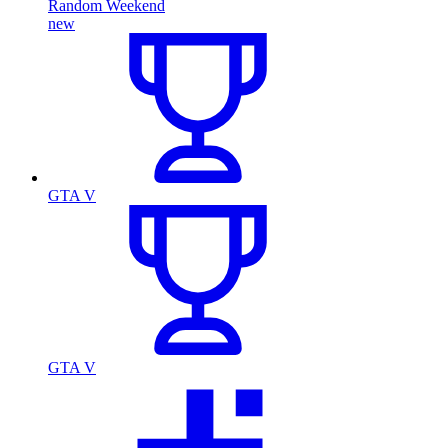
Random Weekend
new
GTA V
GTA V