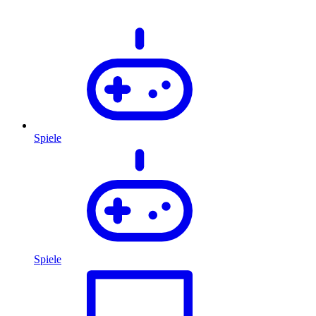
Spiele
Spiele