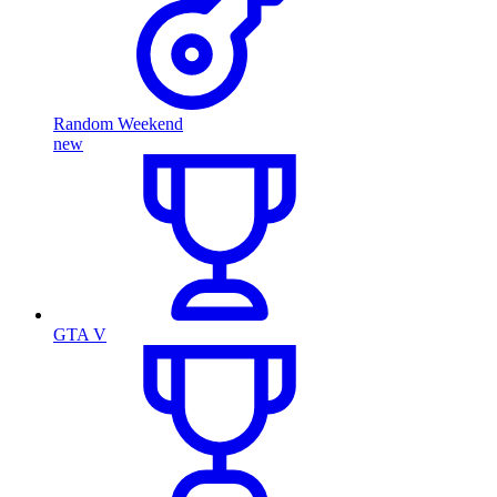
Random Weekend
new
GTA V