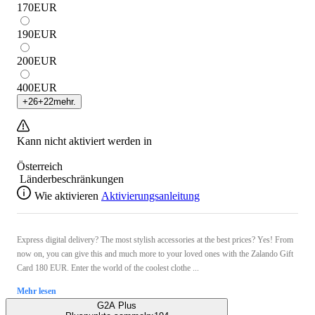
170
EUR
190
EUR
200
EUR
400
EUR
+
26
+
22
mehr.
Kann nicht aktiviert werden in
Österreich
Länderbeschränkungen
Wie aktivieren
Aktivierungsanleitung
Express digital delivery? The most stylish accessories at the best prices? Yes! From
now on, you can give this and much more to your loved ones with the Zalando Gift
Card 180 EUR. Enter the world of the coolest clothe ...
Mehr lesen
G2A Plus