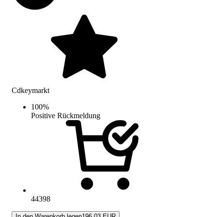
Cdkeymarkt
100
%
Positive Rückmeldung
44398
In den Warenkorb legen
196.03 EUR