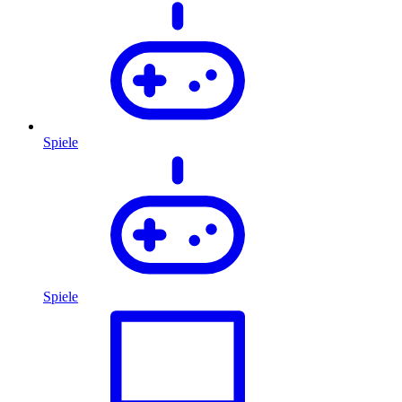
Spiele
Spiele