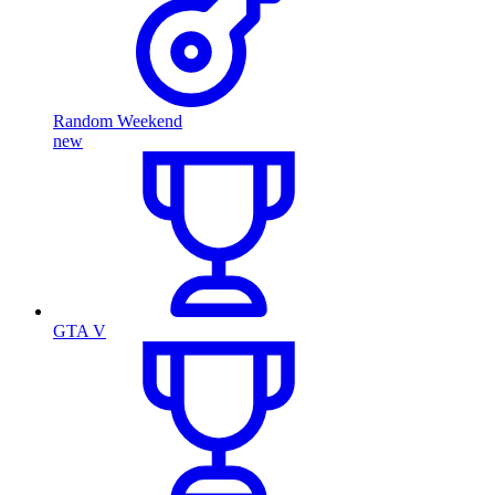
Random Weekend
new
GTA V