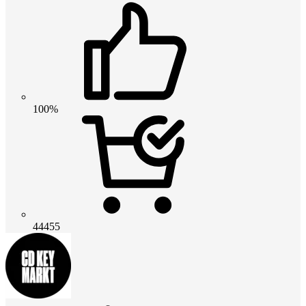
100%
44455