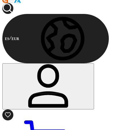
ES
EUR