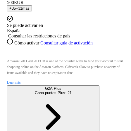
500
EUR
+
35
+
31
más
Se puede activar en
España
Consultar las restricciones de país
Cómo activar
Consultar guía de activación
Amazon Gift Card 20 EUR is one of the possible ways to fund your account to start
shopping online on the Amazon platform. Giftcards allow to purchase a variety of
items available and they have no expiration date.
Leer más
G2A Plus
Gana puntos Plus:
21