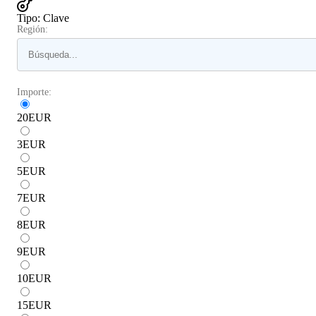
Tipo
:
Clave
Región:
Importe:
20
EUR
3
EUR
5
EUR
7
EUR
8
EUR
9
EUR
10
EUR
15
EUR