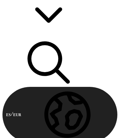
ES
EUR