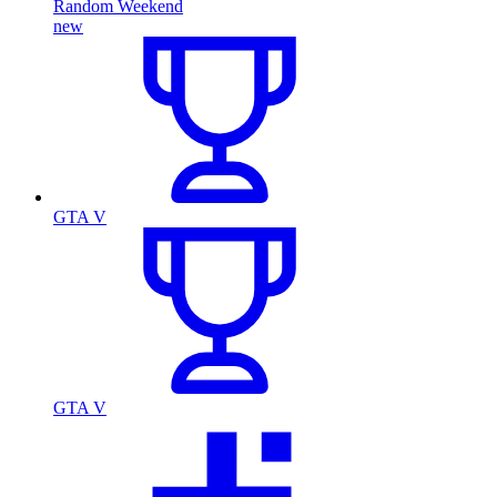
Random Weekend
new
GTA V
GTA V