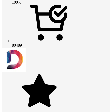
100%
80489