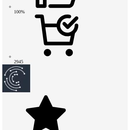
100%
2945