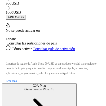
900
USD
1000
USD
+
49
+
45
más
No se puede activar en
España
Consultar las restricciones de país
Cómo activar
Consultar guía de activación
La tarjeta de regalo de Apple Store 50 USD es un producto versátil para cualquier
usuario de Apple, ya que te permite comprar productos Apple, accesorios,
aplicaciones, juegos, música, películas y más en la Apple Store.
Leer más
G2A Plus
Gana puntos Plus:
45