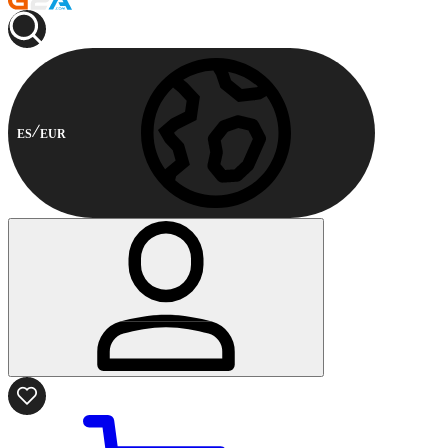
ES
EUR