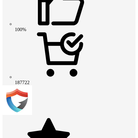
100%
187722