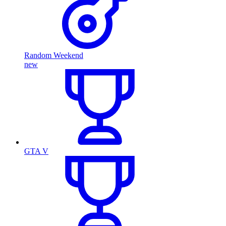
Random Weekend
new
GTA V