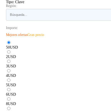
Tipo
:
Clave
Región:
Importe:
Mejores ofertas
Gran precio
50
USD
2
USD
3
USD
4
USD
5
USD
6
USD
8
USD