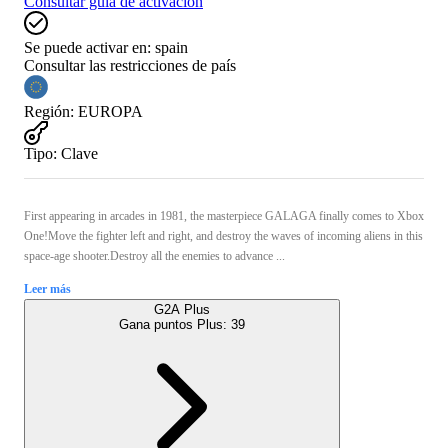
Consultar guía de activación
Se puede activar en:
spain
Consultar las restricciones de país
Región
:
EUROPA
Tipo
:
Clave
First appearing in arcades in 1981, the masterpiece GALAGA finally comes to Xbox
One!Move the fighter left and right, and destroy the waves of incoming aliens in this
space-age shooter.Destroy all the enemies to advance ...
Leer más
G2A Plus
Gana puntos Plus:
39