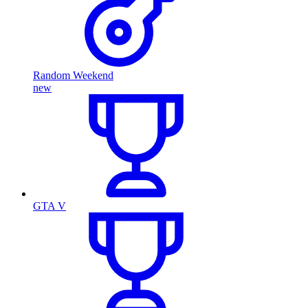
Random Weekend
new
GTA V