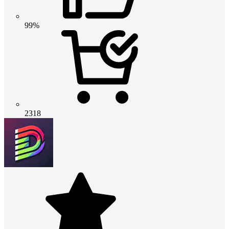
99%
2318