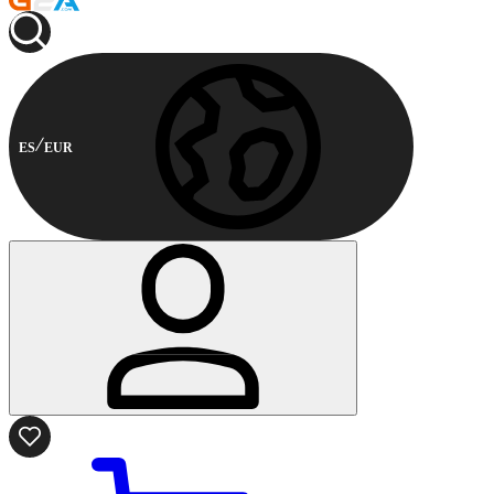
ES
EUR