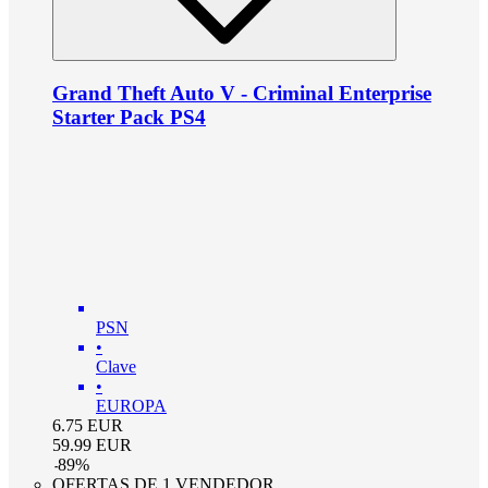
Grand Theft Auto V - Criminal Enterprise
Starter Pack PS4
PSN
•
Clave
•
EUROPA
6.75
EUR
59.99
EUR
-
89
%
OFERTAS DE 1 VENDEDOR