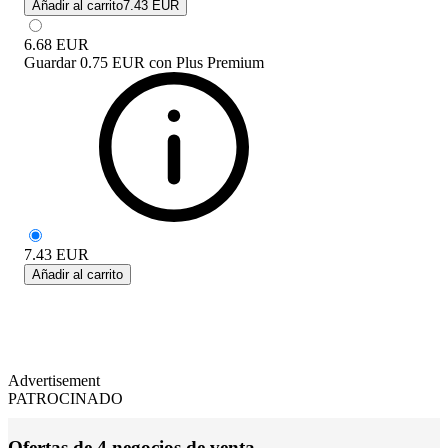
Añadir al carrito
7.43 EUR
6.68
EUR
Guardar
0.75 EUR
con
Plus Premium
7.43
EUR
Añadir al carrito
Advertisement
PATROCINADO
Ofertas de 4 negocios de venta