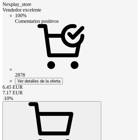
Nexplay_store
Vendedor excelente
100%
Comentarios positivos
2878
Ver detalles de la oferta
6.45
EUR
7.17
EUR
-
10
%