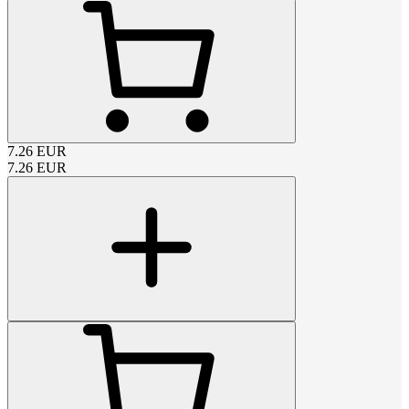
7.26
EUR
7.26
EUR