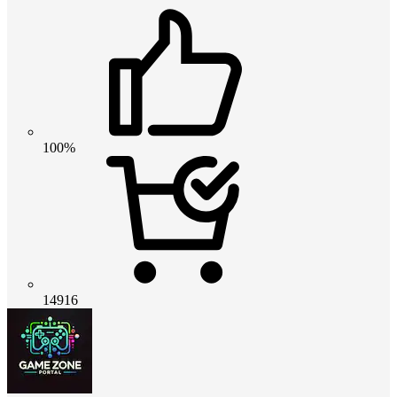
100%
14916