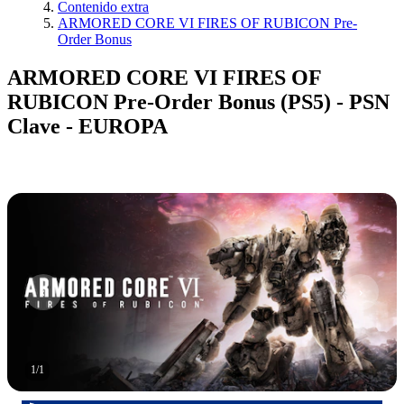
Contenido extra
ARMORED CORE VI FIRES OF RUBICON Pre-
Order Bonus
ARMORED CORE VI FIRES OF
RUBICON Pre-Order Bonus (PS5) - PSN
Clave - EUROPA
1
/
1