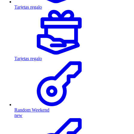
Tarjetas regalo
Tarjetas regalo
Random Weekend
new