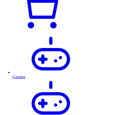
Gaming