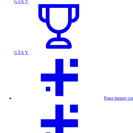
GTA V
GTA V
Paga menos co