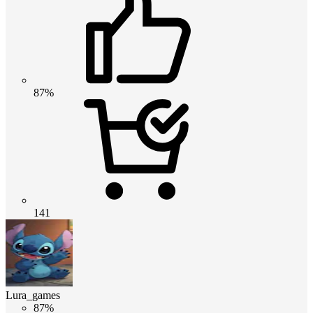
87%
141
Lura_games
87%