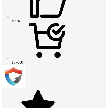
100%
187060