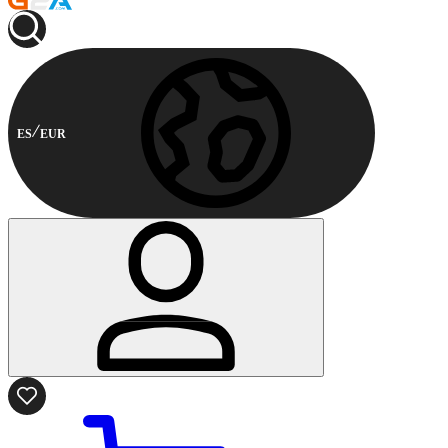
ES
EUR