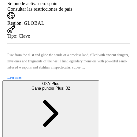
Se puede activar en:
spain
Consultar las restricciones de país
Región
:
GLOBAL
Tipo
:
Clave
Rise from the dust and glide the sands of a timeless land, filled with ancient dangers,
mysteries and fragments of the past. Hunt legendary monsters with powerful sand-
infused weapons and abilities in spectacular, super- ...
Leer más
G2A Plus
Gana puntos Plus:
32