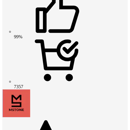
99%
7357