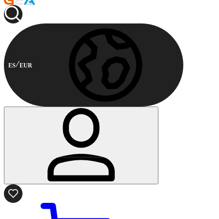
ES
EUR