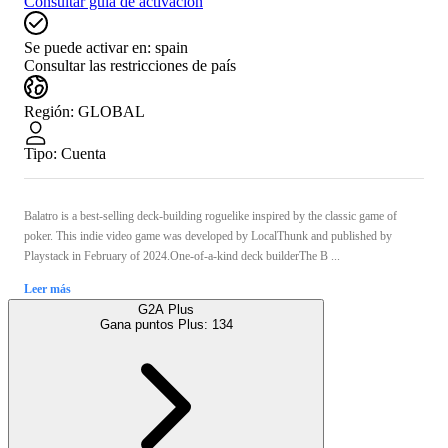
Consultar guía de activación
Se puede activar en:
spain
Consultar las restricciones de país
Región
:
GLOBAL
Tipo
:
Cuenta
Balatro is a best-selling deck-building roguelike inspired by the classic game of
poker. This indie video game was developed by LocalThunk and published by
Playstack in February of 2024.One-of-a-kind deck builderThe B ...
Leer más
G2A Plus
Gana puntos Plus:
134