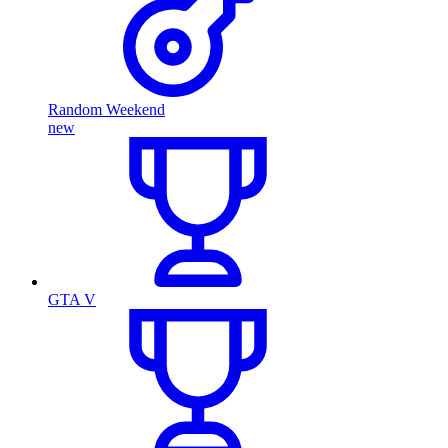
Random Weekend
new
GTA V