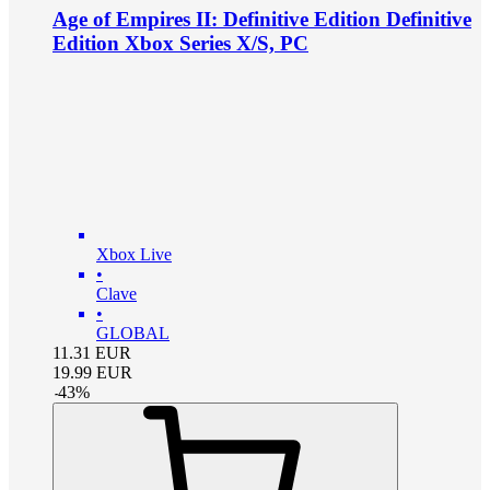
Age of Empires II: Definitive Edition Definitive
Edition Xbox Series X/S, PC
Xbox Live
•
Clave
•
GLOBAL
11.31
EUR
19.99
EUR
-
43
%