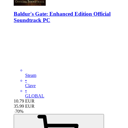
Baldur's Gate: Enhanced Edition Official
Soundtrack PC
Steam
•
Clave
•
GLOBAL
10.79
EUR
35.99
EUR
-
70
%