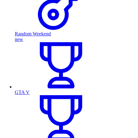
Random Weekend
new
GTA V