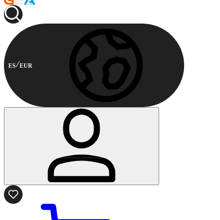
ES
EUR