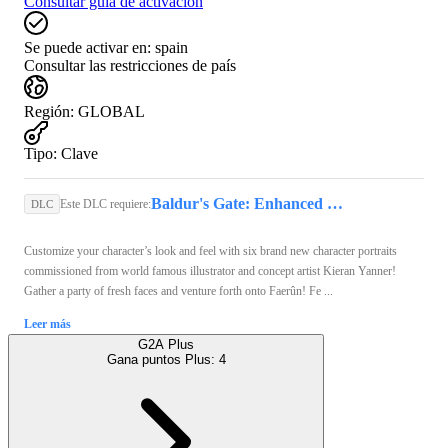
Consultar guía de activación
Se puede activar en:
spain
Consultar las restricciones de país
Región
:
GLOBAL
Tipo
:
Clave
Baldur's Gate: Enhanced Edition (PC) - Steam Key - GLOBAL
Este DLC requiere:
DLC
Customize your character’s look and feel with six brand new character portraits
commissioned from world famous illustrator and concept artist Kieran Yanner!
Gather a party of fresh faces and venture forth onto Faerûn! Fe ...
Leer más
G2A Plus
Gana puntos Plus:
4