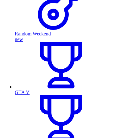
Random Weekend
new
GTA V