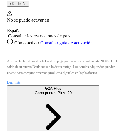
+
3
+
-1
más
No se puede activar en
España
Consultar las restricciones de país
Cómo activar
Consultar guía de activación
Aprovecha la Blizzard Gift Card prepaga para añadir cómodamente 20 USD al
saldo de tu cuenta Battle.net o a la de un amigo. Los fondos adquiridos pueden
usarse para comprar diversos productos digitales en la plataforma ...
Leer más
G2A Plus
Gana puntos Plus:
29