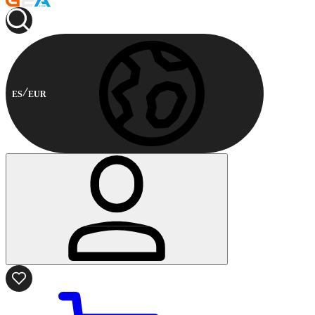
ES
EUR