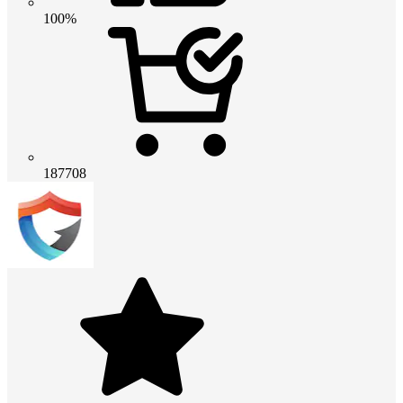
100%
187708