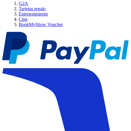
G2A
Tarjetas regalo
Entretenimiento
Cine
BookMyShow Voucher