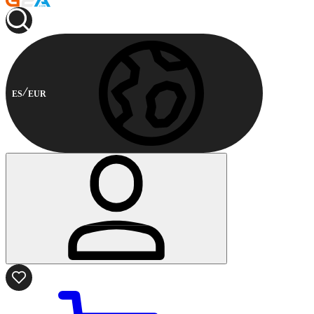
ES
EUR