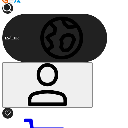
ES
EUR