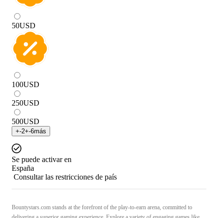
50
USD
100
USD
250
USD
500
USD
+
-2
+
-6
más
Se puede activar en
España
Consultar las restricciones de país
Bountystars.com stands at the forefront of the play-to-earn arena, committed to
delivering a superior gaming experience. Explore a variety of engaging games like