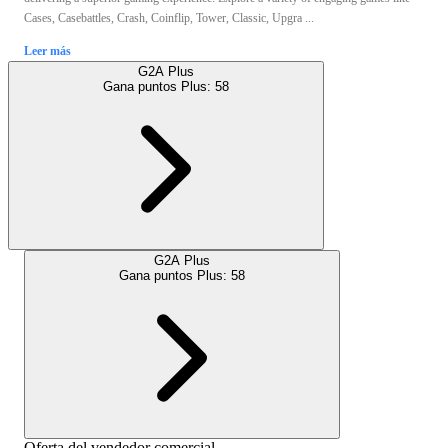
Cases, Casebattles, Crash, Coinflip, Tower, Classic, Upgra ...
Leer más
G2A Plus
Gana puntos Plus:
58
G2A Plus
Gana puntos Plus:
58
Oferta del vendedor comercial