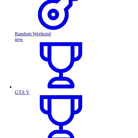
Random Weekend
new
GTA V