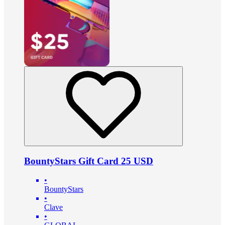
BountyStars Gift Card 25 USD
•
BountyStars
•
Clave
•