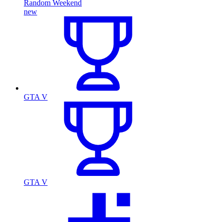
Random Weekend
new
GTA V
GTA V