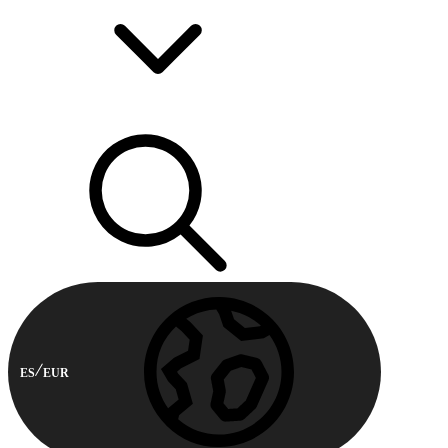
ES
EUR